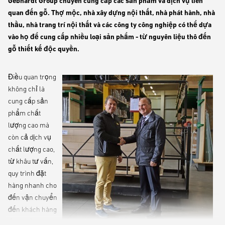
Gebhardt Group chuyên cung cấp các sản phẩm và dịch vụ liên
quan đến gỗ. Thợ mộc, nhà xây dựng nội thất, nhà phát hành, nhà
thầu, nhà trang trí nội thất và các công ty công nghiệp có thể dựa
vào họ để cung cấp nhiều loại sản phẩm - từ nguyên liệu thô đến
gỗ thiết kế độc quyền.
Điều quan trọng
không chỉ là
cung cấp sản
phẩm chất
lượng cao mà
còn cả dịch vụ
chất lượng cao,
từ khâu tư vấn,
quy trình đặt
hàng nhanh cho
đến vận chuyển
đến khách hàng
đúng giờ.