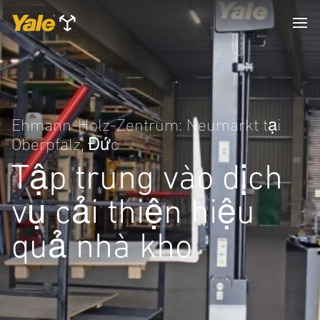
Ehmann-Holz-Zentrum: Neumarkt tại
Oberpfalz, Đức
Tập trung vào dịch
vụ cải thiện hiệu
quả nhà kho