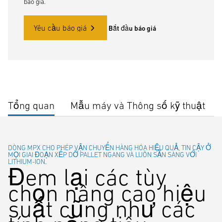
báo giá.
Yêu cầu báo giá
Bắt đầu báo giá
Tổng quan
Mẫu máy và Thông số kỹ thuật
DÒNG MPX CHO PHÉP VẬN CHUYỂN HÀNG HÓA HIỆU QUẢ, TIN CẬY Ở
MỌI GIAI ĐOẠN XẾP DỠ PALLET NGANG VÀ LUÔN SẴN SÀNG VỚI
LITHIUM-ION.
Đem lại các tùy
chọn nâng cao hiệu
suất cũng như các