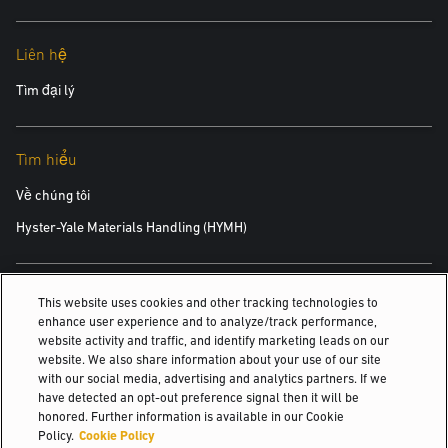
Liên hệ
Tìm đại lý
Tìm hiểu
Về chúng tôi
Hyster-Yale Materials Handling (HYMH)
Việc làm
This website uses cookies and other tracking technologies to
enhance user experience and to analyze/track performance,
Việc làm
website activity and traffic, and identify marketing leads on our
website. We also share information about your use of our site
with our social media, advertising and analytics partners. If we
have detected an opt-out preference signal then it will be
© 2026 Hyster-Yale Materials Handling, Inc., all rights reserved.
honored. Further information is available in our Cookie
Policy.
Cookie Policy