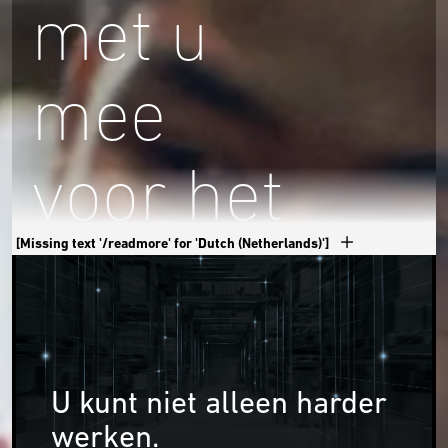
met u
mee
voor het
magazijn
[Missing text '/readmore' for 'Dutch (Netherlands)']
van de
U kunt niet alleen harder
toekomst
werken.