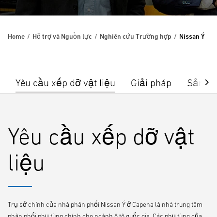
Home
Hỗ trợ và Nguồn lực
Nghiên cứu Trường hợp
Nissan Ý
Yêu cầu xếp dỡ vật liệu
Giải pháp
Sản p
Yêu cầu xếp dỡ vật
liệu
Trụ sở chính của nhà phân phối Nissan Ý ở Capena là nhà trung tâm
phân phối phụ tùng chính cho ngành ô tô quốc gia. Các phụ tùng của