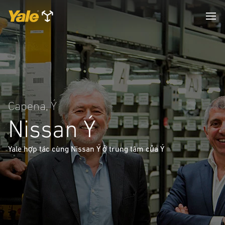
Capena, Ý
Nissan Ý
Yale hợp tác cùng Nissan Ý ở trung tâm của Ý