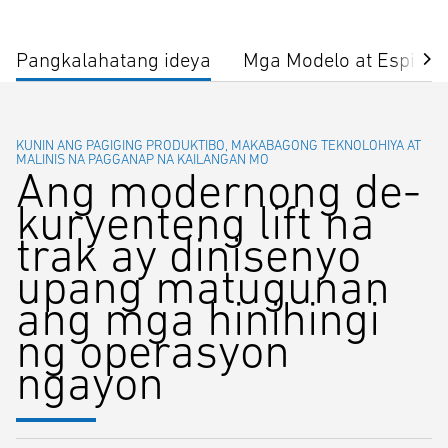
Pangkalahatang ideya
Mga Modelo at Espisip
KUNIN ANG PAGIGING PRODUKTIBO, MAKABAGONG TEKNOLOHIYA AT
MALINIS NA PAGGANAP NA KAILANGAN MO
Ang modernong de-
kuryenteng lift na
trak ay dinisenyo
upang matugunan
ang mga hinihingi
ng operasyon
ngayon