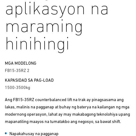
aplikasyon na
maraming
hinihingi
MGA MODELONG
FB15-35RZ 2
KAPASIDAD SA PAG-LOAD
1500-3500kg
Ang FB15-35RZ counterbalanced lift na trak ay pinagsasama ang
lakas, malinis na pagganap at buhay ng baterya na kailangan ng mga
modernong operasyon, lahat ay may makabagong teknolohiya upang
mapanatiling maayos na tumatakbo ang negosyo, sa bawat shift.
Napakahusay na pagganap