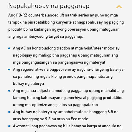
Napakahusay na pagganap
Ang FB-RZ counterbalanced lift na trak series ay puno ng mga
tampok na pinapatakbo ng kuryente at nagpapahusay ng pagiging
produktibo na kailangan ng iyong operasyon upang matugunan
ang mga ambisyosong target sa pagganap.
Ang AC na kontroladong traction at mga hoist/steer motor ay
nagbibigay ng mahigpit na pagganap upang matugunan ang
mga pangangailangan sa pangangasiwa ng materyal
Ang regenerative na pagpepreno ay nagcha-charge ng baterya
sa panahon ng mga siklo ng preno upang mapahaba ang
buhay ng baterya
Ang mga naa-adjust na mode ng pagganap upang maihatid ang
tamang halo ng kahusayan ng enerhiya at pagiging produktibo
upang ma-optimize ang gastos sa pagpapatakbo
Ang buhay ng baterya ay umaabot mula sa hanggang 8.5 na
oras hanggang sa 9.5 na oras sa Eco mode
Awtomatikong pagbawas ng bilis batay sa karga at anggulo ng