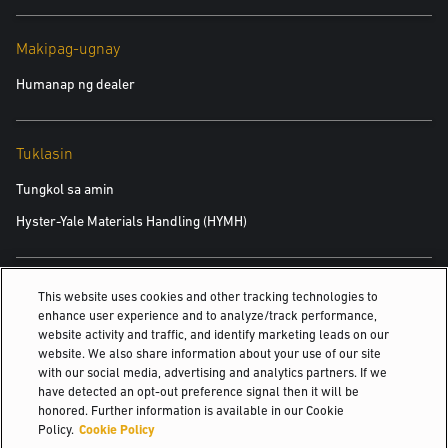
Makipag-ugnay
Humanap ng dealer
Tuklasin
Tungkol sa amin
Hyster-Yale Materials Handling (HYMH)
Mga Karera
This website uses cookies and other tracking technologies to
enhance user experience and to analyze/track performance,
Mga Karera
website activity and traffic, and identify marketing leads on our
website. We also share information about your use of our site
with our social media, advertising and analytics partners. If we
have detected an opt-out preference signal then it will be
© 2026 Hyster-Yale Materials Handling, Inc., all rights reserved.
honored. Further information is available in our Cookie
Policy.
Cookie Policy
Patakaran sa Pagkapribado