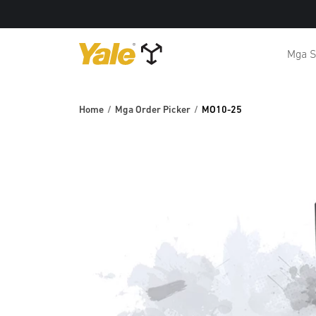
Mga S
Home
Mga Order Picker
MO10-25