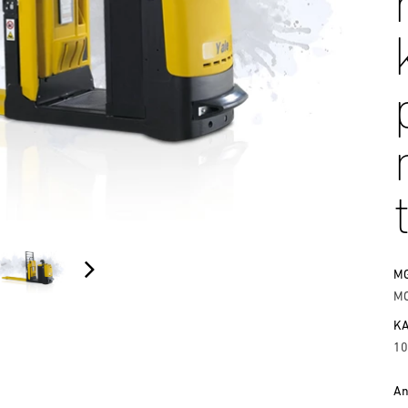
M
MO
KA
10
An