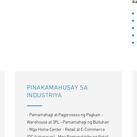
ik
PINAKAMAHUSAY SA
INDUSTRIYA
- Pamamahagi at Pagproseso ng Pagkain -
Warehouse at 3PL - Pamamahagi ng Bultuhan
- Mga Home Center - Retail at E-Commerce
(DC/katuparan) - Mga Pagpapatakbo ng Retail