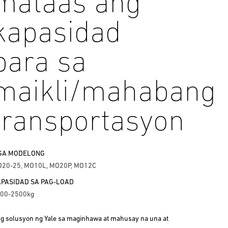
mataas ang
kapasidad
para sa
maikli/mahabang
transportasyon
GA MODELONG
20-25, MO10L, MO20P, MO12C
PASIDAD SA PAG-LOAD
00-2500kg
g solusyon ng Yale sa maginhawa at mahusay na una at