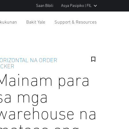
Saan Bibili
Asya Pasipiko | FIL
gkukunan
Bakit Yale
Support & Resources
ORIZONTAL NA ORDER
ICKER
Mainam para
sa mga
warehouse na