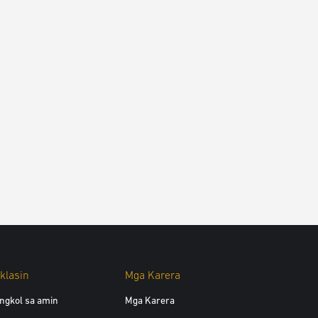
klasin
Mga Karera
ngkol sa amin
Mga Karera