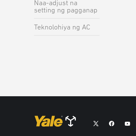
Naa-adjust na
setting ng pagganap
Teknolohiya ng AC