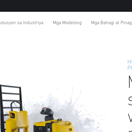
olusyon sa Industriya
Mga Modelong
Mga Bahagi at Pina
H
P