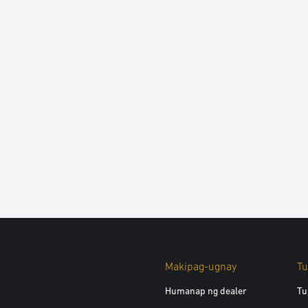
Makipag-ugnay
Tu
Humanap ng dealer
Tu