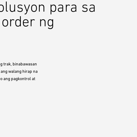
olusyon para sa
 order ng
ng trak, binabawasan
g ang walang hirap na
ro ang pagkontrol at