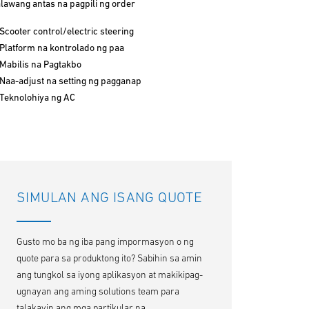
alawang antas na pagpili ng order
Scooter control/electric steering
Platform na kontrolado ng paa
Mabilis na Pagtakbo
Naa-adjust na setting ng pagganap
Teknolohiya ng AC
SIMULAN ANG ISANG QUOTE
Gusto mo ba ng iba pang impormasyon o ng
quote para sa produktong ito? Sabihin sa amin
ang tungkol sa iyong aplikasyon at makikipag-
ugnayan ang aming solutions team para
talakayin ang mga partikular na