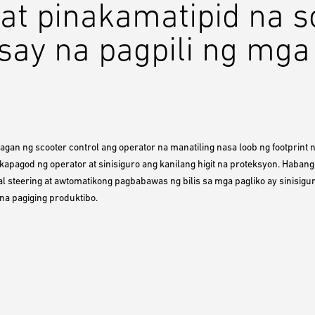
t pinakamatipid na s
say na pagpili ng mga
agan ng scooter control ang operator na manatiling nasa loob ng footprint 
kapagod ng operator at sinisiguro ang kanilang higit na proteksyon. Haban
al steering at awtomatikong pagbabawas ng bilis sa mga pagliko ay sinisigu
na pagiging produktibo.