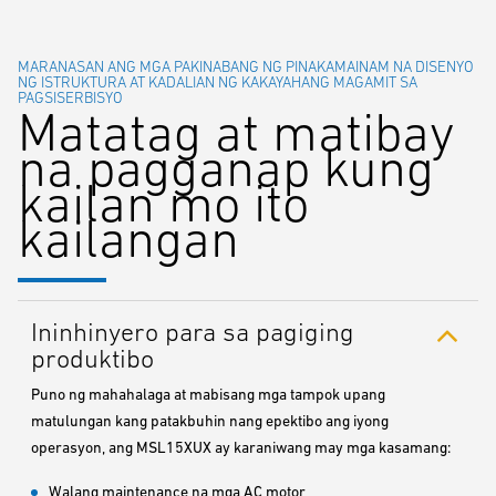
MARANASAN ANG MGA PAKINABANG NG PINAKAMAINAM NA DISENYO
NG ISTRUKTURA AT KADALIAN NG KAKAYAHANG MAGAMIT SA
PAGSISERBISYO
Matatag at matibay
na pagganap kung
kailan mo ito
kailangan
Ininhinyero para sa pagiging
produktibo
Puno ng mahahalaga at mabisang mga tampok upang
matulungan kang patakbuhin nang epektibo ang iyong
operasyon, ang MSL15XUX ay karaniwang may mga kasamang:
Walang maintenance na mga AC motor