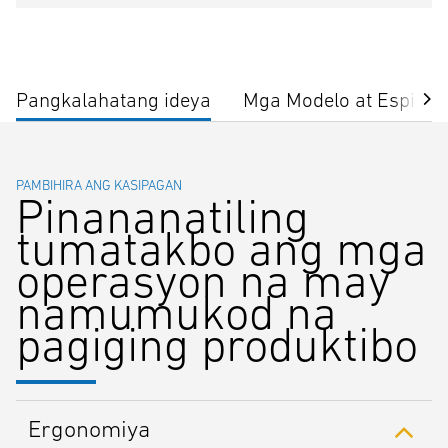
Pangkalahatang ideya
Mga Modelo at Espisip
PAMBIHIRA ANG KASIPAGAN
Pinananatiling
tumatakbo ang mga
operasyon na may
namumukod na
pagiging produktibo
Ergonomiya