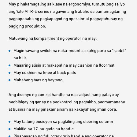
May pinakamagaling sa klase na ergonomiya, tumutulong sa iyo
ang Yale MTR-E series na gawin ang trabaho sa pamamagitan ng
pagpapababa ng pagkapagod ng operator at pagpapahusay ng
pagiging produktibo.
Maluwang na kompartment ng operator na may:
Maginhawang switch na naka-mount sa sahig para sa “rabbit”
na bilis
Maaaring alisin at makapal na may cushion na floormat
May cushion na knee at back pads
Mababang taas ng baytang
Ang disenyo ng control handle na naa-adjust nang patayo ay
nagbibigay ng ganap na pagkontrol ng pagtakbo, pagmamaneho
at busina na may pinakamainam na kakayahang imaniobra.
May tatlong posisyon sa pagkiling ang steering column
Makitid na 17-pulgada na handle
Pinapayagan ng full rotary grip handle ang operator na