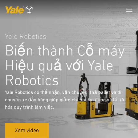
Yale Robotics
Biến thành Cỗ máy
Hiệu quả với Yale
Robotics
Yale Robotics có thể nhận, vận chuyển, thả pallet và di
chuyển xe đẩy hàng giúp giảm chi phí lao động và tối ưu
hóa quy trình làm việc.
Xem video