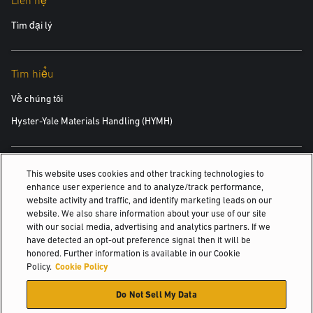
Liên hệ
Tìm đại lý
Tìm hiểu
Về chúng tôi
Hyster-Yale Materials Handling (HYMH)
Việc làm
This website uses cookies and other tracking technologies to
enhance user experience and to analyze/track performance,
Việc làm
website activity and traffic, and identify marketing leads on our
website. We also share information about your use of our site
with our social media, advertising and analytics partners. If we
have detected an opt-out preference signal then it will be
© 2026 Hyster-Yale Materials Handling, Inc., all rights reserved.
honored. Further information is available in our Cookie
Policy.
Cookie Policy
Chính Sách Quyền Riêng Tư
Do Not Sell My Data
Chính sách Sử dụng được Chấp nhận
Điều khoản Dịch vụ
Chính Sách Cookie