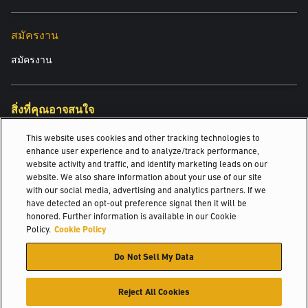
ในขณะที่ไฟ LED ระบุพื้นที่สีแดงจะแสดงให้คนเดินเท้าทราบถึงระยะ
ทางที่ควรอยู่ห่างจากรถยกที่กำลังเคลื่อนที่
สมัครงาน
อินเตอร์ล็อกเข็มขัดนิรภัยและประตู:
สมัครงาน
เครื่องยนต์จะไม่ติดจนกว่าผู้ปฏิบัติงานจะอยู่บนที่นั่งและรัดเข็มขัด
นิรภัย หรือไม่ปิดประตูห้องโดยสาร
สิ่งที่คุณอาจสนใจ
Yale Vision:
This website uses cookies and other tracking technologies to
การกระจายสินค้าอาหารและห้องเย็น
การตรวจติดตามเทเลเมติกส์แบบไร้สายบันทึกและรายงานชั่วโมงการ
enhance user experience and to analyze/track performance,
ใช้งาน การชน การตรวจติดตามการบำรุงรักษาตามระยะเวลา และ
website activity and traffic, and identify marketing leads on our
การแปรรูปอาหารและการเกษตร
website. We also share information about your use of our site
การเกิดรหัสเพื่อวินิจฉัยการแก้ปัญหา
with our social media, advertising and analytics partners. If we
รถฟอร์คลิฟท์ไฟฟ้า 3 ล้อแบบถ่วงน้ำหนักขับเคลื่อนล้อหน้า
have detected an opt-out preference signal then it will be
honored. Further information is available in our Cookie
คุณสมบัติอื่น ๆ ได้แก่:
© 2026 Hyster-Yale Materials Handling, Inc., all rights reserved.
Policy.
Cookie Policy
ม่านม้วนด้านหน้าและด้านบน กันชน WuBump เบาะกันสะเทือนแบบ
ลม และสวิตช์ปลดการเชื่อมต่อแบตเตอรี่ และอื่น ๆ
Do Not Sell My Data
นโยบายความเป็นส่วนตัว
นโยบายการใช้งานที่ยอมรับได้
เงื่อนไขการบริการ
นโยบายคุกกี้
คลิกเพื่อค้นหาโซลูชันการช่วยเหลือผู้ขับขี่ของ Yale ให้มากขึ้น
Reject All Cookies