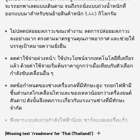
จะรถยกพาเลตแบบเดินตาม จนถึงรถนั่งแบบถ่วงน้ำหนักที่
ออกแบบมาสำหรับขนย้ายสินค้าหนัก 5,443 กิโลกรัม
ไม่ปลดปล่อยมลภาวะขณะทำงาน:
ลดการปล่อยมลภาวะ
ลงอย่างมาก ตรงตามมาตรฐานคุณภาพอากาศ และช่วยให้
บรรลุเป้าหมายความยั่งยืน
ลดค่าใช้จ่ายล่วงหน้า:
ใช้ประโยชน์จากเทคโนโลยีที่เสถียร
แล้ว ด้วยค่าใช้จ่ายเริ่มต้นราคาถูกกว่าเมื่อเทียบกับตัวเลือก
กำลังขับเคลื่อนอื่น ๆ
ลดข้อกำหนดของช่างเครื่องกลที่มีทักษะสูง:
รถยกไฟฟ้ามี
ชิ้นส่วนกลไกเคลื่อนไหวและของเหลวน้อยกว่าเครื่องยนต์
สันดาป ดังนั้นจึงลดภาระเกี่ยวกับแรงงานช่างที่มีทักษะ
จำกัด
พึงพาระบบส่งจ่ายกำลังไฟฟ้าน้อย:
ชาร์จแบตเตอรี่ตะกั่ว
กรดตามกำหนดการสลับกับไป นอกช่วงเวลาที่มีอัตราการ
[Missing text '/readmore' for 'Thai (Thailand)']
ใช้พลังงานไฟฟ้าสูง หรือชาร์จผ่านเครื่องชาร์จความถี่สูง