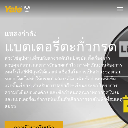
แหล่งกำลัง
แบตเตอรี่ตะกั่วกรด
ห่วงโซ่อุปทานที่พบกับแรงกดดันในปัจจุบัน ทั้งเรื่องการ
ควบคุมต้นทุน และการรักษาผลกำไร การดำเนินงานต้องการ
เทคโนโลยีที่พิสูจน์ได้และน่าเชื่อถือในการเป็นกำลังของกลุ่ม
รถยก โดยไม่ทำให้กระเป๋าสตางค์ฉีก เพิ่มข้อกำหนดที่เข้ม
งวดขึ้นเรื่อย ๆ สำหรับการปล่อยก๊าซเรือนกระจก โครงการ
ความยั่งยืนขององค์กร และข้อกำหนดคุณภาพอากาศในร่ม
และแบตเตอรี่ตะกั่วกรดนับเป็นตัวเลือกการจ่ายไฟฟ้าที่สมเหตุ
สมผล
ดาวน์โหลดใบปลิว