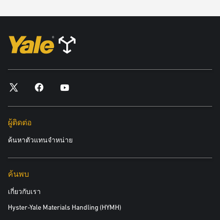
เพื่อลดการพึ่งพาระบบส่งจ่ายไฟฟ้า เหมาะสำหรับพื้นที่ที่ค่า
ไฟฟ้าแพงหรือโครงสร้างพื้นฐานเก่า
นัดหมายการปรึกษากับตัวแทนจำหน่าย Yale ในพื้นที่ หรือส่ง
อีเมลหาเราที่ PowerSuite@yale.com เพื่อเรียนรู้เพิ่มเติมว่า
ความเชี่ยวชาญด้านกำลังขับเคลื่อนจะช่วยคุณปรับปรุงการ
ดำเนินงานของคุณได้อย่างไร
นัดหมายเข้ารับคำปรึกษา
ผู้ติดต่อ
ค้นหาตัวแทนจำหน่าย
ค้นพบ
เกี่ยวกับเรา
Hyster-Yale Materials Handling (HYMH)