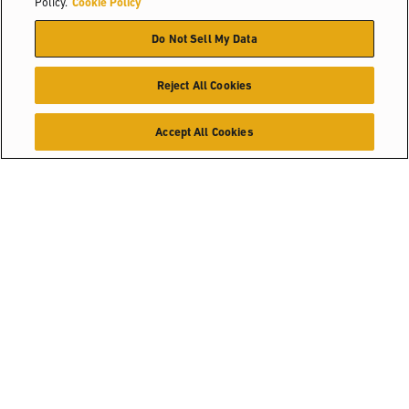
Policy.
Cookie Policy
Hyster-Yale Materials Handling (HYMH)
Do Not Sell My Data
สมัครงาน
Reject All Cookies
สมัครงาน
Accept All Cookies
สิ่งที่คุณอาจสนใจ
โซลูชันด้านอุตสาหกรรม
กรณีศึกษา
ตัวช่วยเลือกผลิตภัณฑ์
การเพิ่มความจุของช่องและประสิทธิภาพในการหยิบ
กระดาษและบรรจุภัณฑ์
สถานที่จำหน่ายสินค้า
© 2026 Hyster-Yale Materials Handling, Inc., all rights reserved.
นโยบายความเป็นส่วนตัว
นโยบายการใช้งานที่ยอมรับได้
เงื่อนไขการบริการ
นโยบายคุกกี้