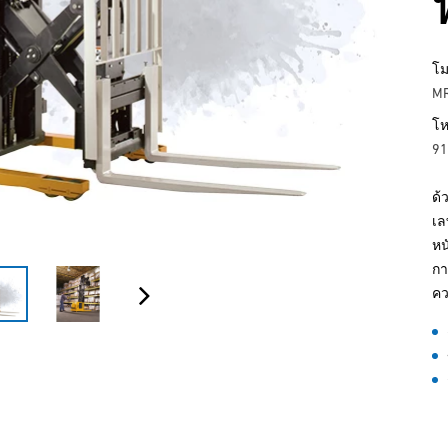
โม
M
โห
91
ด้
เล
หน
กา
คว