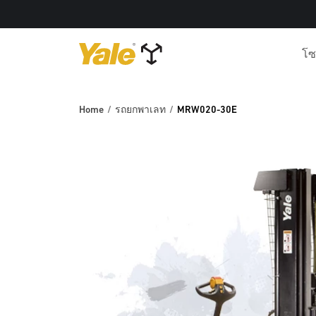
โซ
Home
รถยกพาเลท
MRW020-30E