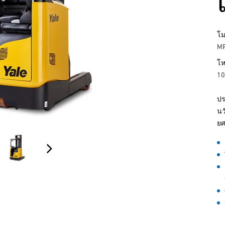
โม
M
โห
10
ปร
นว
ยศ