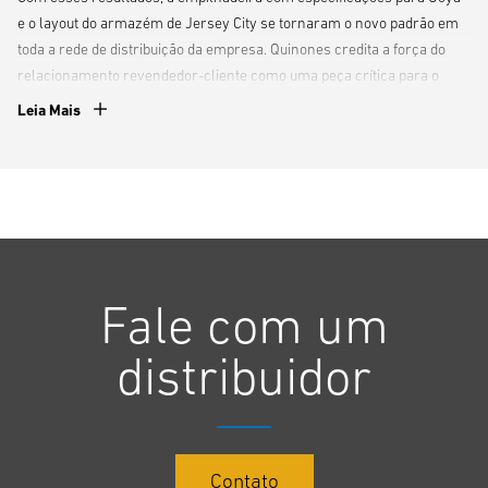
e o layout do armazém de Jersey City se tornaram o novo padrão em
toda a rede de distribuição da empresa. Quinones credita a força do
relacionamento revendedor-cliente como uma peça crítica para o
sucesso do novo armazém.
Leia Mais
"Sempre que tínhamos um novo desafio, eu sempre conseguia superar
isso e encontrar uma solução com Barclay", diz Quinones. "Eles
passaram meses estudando como utilizamos as empilhadeiras e
nossa infraestrutura de armazenamento, o que lançou as bases para
todos os nossos esforços. Essa relação é bem-sucedida porque
entendemos as necessidades um do outro.”
Fale com um
distribuidor
Baixe o estudo de caso
Contato