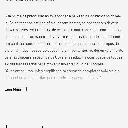
determinar as especificações.
Sua primeira preocupação foi abordar a baixa folga do rack tipo drive-
in. Se as transpaleteiras não puderem entrar, os operadores devem
deixar paletes em uma área de preparo e outro operador com um tipo
diferente de empilhadeira deve vir para guardar o palete. Isso adiciona
um ponto de contato adicional e ineficiente que diminui os tempos de
ciclo. “Um dos nossos objetivos mais importantes no desenvolvimento
da empilhadeira específica da Goya era reduzir a quantidade de toques
extras necessários para mover o inventário”, diz Quinones.
“Queríamos uma única empilhadeira capaz de completar todo o ciclo,
de receber para guardar, para eliminar esse passo extra.”
Leia Mais
Em última análise, o par criou a empilhadeira específica da Goya – um
modelo elétrico contrabalanceado Yale® ERC050VG, personalizado
para remover o para-lama sobre as rodas dianteiras, adicionar pneus
maiores e usar uma proteção aérea personalizada. O design da
proteção apresenta uma curvatura nas laterais que permitem que a