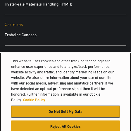
Hyster-Yale Materials Handling (HYMH)
Carreiras
Trabalhe Conosco
TAMBÉM PODE INTERESSAR
This website uses cookies and other tracking technologies to
enhance user experience and to analyze/track performance,
Sete fatores para encontrar a fonte de energia correta
website activity and traffic, and identify marketing leads on our
website. We also share information about your use of our site
Centros residenciais
with our social media, advertising and analytics partners. If we
have detected an opt-out preference signal then it will be
Seis sinais de que você precisa para reavaliar...
honored. Further information is available in our Cookie
Policy.
Cookie Policy
© 2026 Hyster-Yale Materials Handling, Inc., all rights reserved.
Do Not Sell My Data
Política de privacidade
Termos de utilização
Política de Cookies
Reject All Cookies