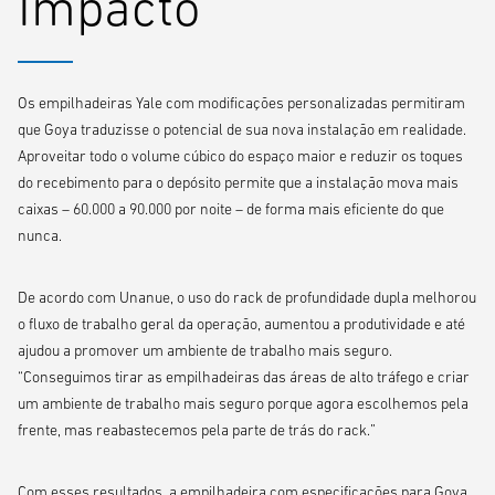
Impacto
empilhadeira se encaixe através da unidade em racks, mantendo a
proteção necessária do operador – produzindo uma única
empilhadeira com capacidade de ponta a ponta.
Os empilhadeiras Yale com modificações personalizadas permitiram
A Yale também modificou as empilhadeiras retráteis para enfrentar o
que Goya traduzisse o potencial de sua nova instalação em realidade.
desafio dos estabilizadores atingirem a base da prateleira. Esse
Aproveitar todo o volume cúbico do espaço maior e reduzir os toques
problema impedia que os operadores se aproximassem dos locais de
do recebimento para o depósito permite que a instalação mova mais
armazenamento alvo, ameaçando sua capacidade de alcançar
caixas – 60.000 a 90.000 por noite – de forma mais eficiente do que
profundidades de armazenamento duplas. Então a Yale começou
nunca.
estendendo o alcance, com ajustes nos cilindros e mecanismos de
alcance, e adicionou posicionamento a laser e um sistema de câmera
De acordo com Unanue, o uso do rack de profundidade dupla melhorou
para ajudar os operadores a posicionar cargas com mais precisão em
o fluxo de trabalho geral da operação, aumentou a produtividade e até
grandes alturas.
ajudou a promover um ambiente de trabalho mais seguro.
“Conseguimos tirar as empilhadeiras das áreas de alto tráfego e criar
um ambiente de trabalho mais seguro porque agora escolhemos pela
frente, mas reabastecemos pela parte de trás do rack.”
Com esses resultados, a empilhadeira com especificações para Goya