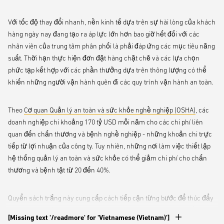
Với tốc độ thay đổi nhanh, nền kinh tế dựa trên sự hài lòng của khách
hàng ngày nay đang tạo ra áp lực lớn hơn bao giờ hết đối với các
nhân viên của trung tâm phân phối là phải đáp ứng các mục tiêu năng
suất. Thời hạn thực hiện đơn đặt hàng chặt chẽ và các lựa chọn
phức tạp kết hợp với các phần thưởng dựa trên thông lượng có thể
khiến những người vận hành quên đi các quy trình vận hành an toàn.
Theo
Cơ quan Quản lý an toàn và sức khỏe nghề nghiệp (OSHA)
, các
doanh nghiệp chi khoảng 170 tỷ USD mỗi năm cho các chi phí liên
quan đến chấn thương và bệnh nghề nghiệp - những khoản chi trực
tiếp từ lợi nhuận của công ty. Tuy nhiên, những nơi làm việc thiết lập
hệ thống quản lý an toàn và sức khỏe có thể giảm chi phí cho chấn
thương và bệnh tật từ 20 đến 40%.
Quyển sách trắng này cung cấp cách tiếp cận từng bước để thúc đẩy
một nơi làm việc lành mạnh, an toàn hơn thông qua đào tạo, bảo trì
[Missing text '/readmore' for 'Vietnamese (Vietnam)']
phù hợp và các tính năng xe nâng thân thiện với người vận hành xe