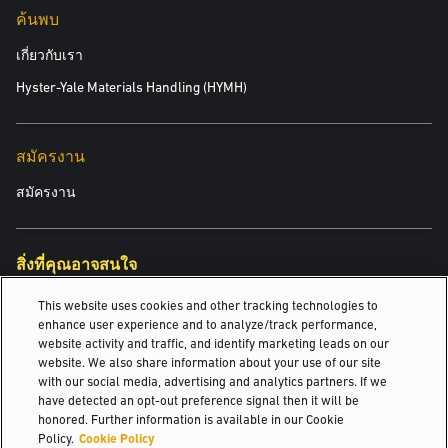
ค้นพบ
เกี่ยวกับเรา
Hyster-Yale Materials Handling (HYMH)
สมัครงาน
สมัครงาน
สิ่งที่คุณอาจสนใจ
This website uses cookies and other tracking technologies to
Yale Vision
enhance user experience and to analyze/track performance,
website activity and traffic, and identify marketing leads on our
Ehmann-Holz-Zentrum: นอยมัคต์ อิน เดอะ...
website. We also share information about your use of our site
with our social media, advertising and analytics partners. If we
รถฟอร์คลิฟท์สำหรับพื้นผิวขรุขระ
have detected an opt-out preference signal then it will be
honored. Further information is available in our Cookie
© 2026 Hyster-Yale Materials Handling, Inc., all rights reserved.
Policy.
Cookie Policy